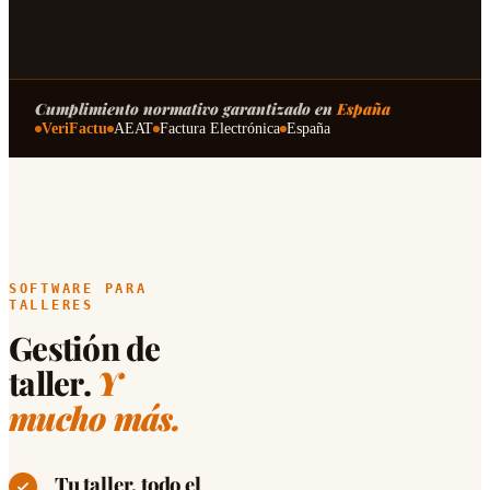
Cumplimiento normativo garantizado en
España
VeriFactu
AEAT
Factura Electrónica
España
SOFTWARE PARA
TALLERES
Gestión de
taller.
Y
mucho más.
Tu taller, todo el