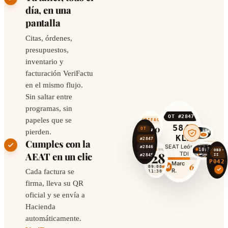
día, en una
pantalla
Citas, órdenes,
presupuestos,
inventario y
facturación VeriFactu
en el mismo flujo.
Sin saltar entre
programas, sin
EN
OT #2847
papeles que se
CURSO
VERIFACTU
5847
847,30 €
12
OT
pierden.
KLM
#2847
5847 KLM
Cumples con la
SEAT León 1.6
#2846
2391 BHD
CONTROL
ABR
10:30
OBD-
28
AEAT en un clic
TDI
II
#2845
7102 FRG
P042
Marc
65%
RECEPCIÓN
M
09:00
R.
Cada factura se
ÓRDENES
11:30
firma, lleva su QR
AGENDA
oficial y se envía a
Hacienda
automáticamente.