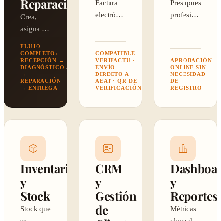
Reparación
Factura
Presupuestos
electrónica
profesionales
Crea,
VeriFactu
que el
asigna y
enviada a
cliente
sigue
FLUJO
la AEAT
firma
cada
COMPLETO:
COMPATIBLE
RECEPCIÓN →
VERIFACTU ·
APROBACIÓN
en un
desde el
reparación.
→
DIAGNÓSTICO
ENVÍO
ONLINE SIN
→
→
clic.
móvil.
→
DIRECTO A
NECESIDAD
Estados,
REPARACIÓN
AEAT · QR DE
DE
prioridades
→ ENTREGA
VERIFICACIÓN
REGISTRO
y
tiempos.
Inventario
CRM
Dashboa
y
y
y
Stock
Gestión
Reportes
de
Stock que
Métricas
se
clave del