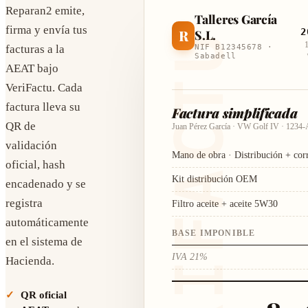
Reparan2 emite,
Talleres García
firma y envía tus
2
R
S.L.
VERIFACTU
NIF B12345678 ·
facturas a la
Sabadell
AEAT bajo
VeriFactu. Cada
factura lleva su
Factura simplificada
QR de
Juan Pérez García · VW Golf IV · 1234
validación
Mano de obra · Distribución + cor
oficial, hash
Kit distribución OEM
encadenado y se
registra
Filtro aceite + aceite 5W30
automáticamente
BASE IMPONIBLE
en el sistema de
IVA 21%
Hacienda.
QR oficial