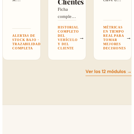
Clientes
descuenta
taller:
Ficha
solo y
ingresos,
completa:
avisa
órdenes y
cliente,
HISTORIAL
MÉTRICAS
cuando
rentabilidad.
vehículos,
COMPLETO
EN TIEMPO
hay que
ALERTAS DE
DEL
REAL PARA
→
→
historial e
STOCK BAJO ·
VEHÍCULO
TOMAR
→
reponer.
TRAZABILIDAD
Y DEL
MEJORES
intervenciones.
COMPLETA
CLIENTE
DECISIONES
Ver los 12 módulos →