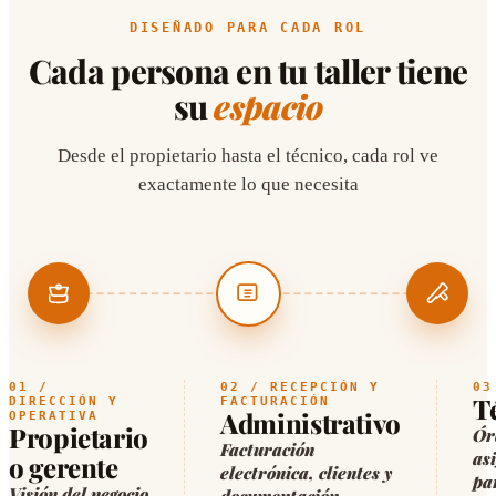
DISEÑADO PARA CADA ROL
Cada persona en tu taller tiene
su
espacio
Desde el propietario hasta el técnico, cada rol ve
exactamente lo que necesita
01 /
02 / RECEPCIÓN Y
03
T
DIRECCIÓN Y
FACTURACIÓN
Administrativo
OPERATIVA
Propietario
Ór
Facturación
as
o gerente
electrónica, clientes y
pa
Visión del negocio
documentación.