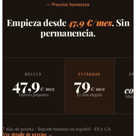
— Precios honestos
Empieza desde
47,9 €/mes
. Sin
permanencia.
BÁSICO
ESTÁNDAR
EM
47,9
79
co
€/mes
€/mes
Talleres pequeños
El más elegido
Multi-
7 días de prueba · Soporte humano en español · ES y CA
Ver detalle de precios →