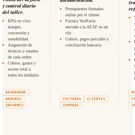
tr
y control diario
re
Presupuestos firmados
del taller.
online por el cliente
KPIs en vivo:
Factura VeriFactu
margen,
enviada a la AEAT en un
conversión y
clic
rentabilidad
Cobros, pagos parciales y
Asignación de
conciliación bancaria
técnicos y estados
de cada orden
Cobros, gastos y
acceso total a
todos los módulos
DASHBOARD
M
ÓRDENES
FACTURAS
CLIENTES
F
INFORMES
COMPRAS
I