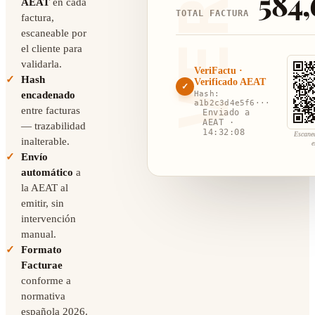
584,
AEAT
en cada
TOTAL FACTURA
factura,
escaneable por
el cliente para
validarla.
VeriFactu ·
Hash
Verificado AEAT
✓
encadenado
Hash:
a1b2c3d4e5f6···
entre facturas
Enviado a
AEAT ·
— trazabilidad
14:32:08
Escane
inalterable.
Envío
automático
a
la AEAT al
emitir, sin
intervención
manual.
Formato
Facturae
conforme a
normativa
española 2026.