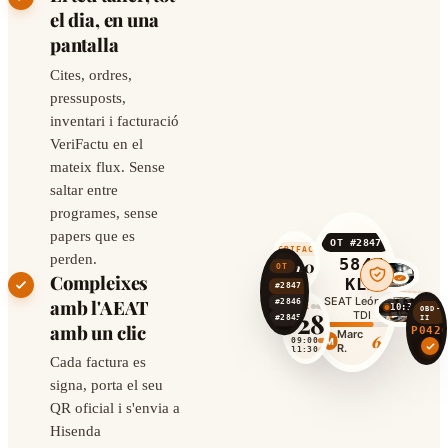
el dia, en una
pantalla
Cites, ordres,
pressuposts,
inventari i facturació
VeriFactu en el
mateix flux. Sense
saltar entre
programes, sense
papers que es
EN
OT #2847
CURSO
VERIFACTU
perden.
5847
847,30 €
12
OT
Compleixes
KLM
#2847
5847 KLM
SEAT León 1.6
amb l'AEAT
#2846
2391 BHD
CONTROL
ABR
10:30
OBD-
28
TDI
II
#2845
7102 FRG
amb un clic
P042
Marc
65%
RECEPCIÓ
M
09:00
R.
ORDRES
11:30
Cada factura es
AGENDA
signa, porta el seu
QR oficial i s'envia a
Hisenda