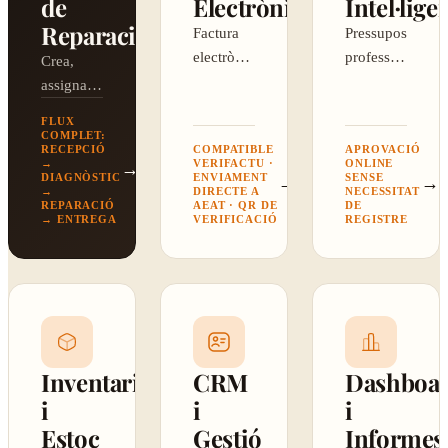
de
Electrònica
Intel·lige
Reparació
Factura
Pressuposts
electrònica
professionals
Crea,
VeriFactu
que el
assigna i
enviada a
client
segueix
FLUX
l'AEAT
signa des
cada
COMPLET:
RECEPCIÓ
COMPATIBLE
APROVACIÓ
amb un
del
reparació.
→
VERIFACTU ·
ONLINE
→
clic.
mòbil.
DIAGNÒSTIC
ENVIAMENT
SENSE
Estats,
→
→
→
DIRECTE A
NECESSITAT
prioritats
REPARACIÓ
AEAT · QR DE
DE
→ ENTREGA
VERIFICACIÓ
REGISTRE
i temps.
Inventari
CRM
Dashboa
i
i
i
Estoc
Gestió
Informes