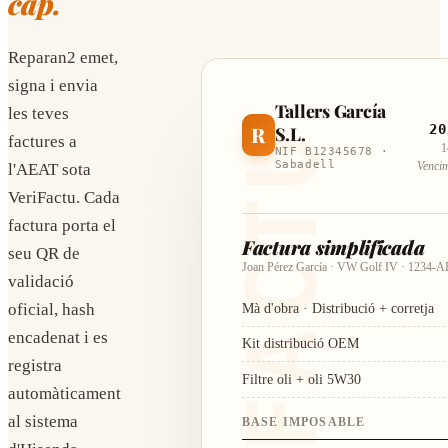
cap.
Reparan2 emet,
signa i envia
Tallers García
les teves
20
R
S.L.
VERIFACTU
factures a
1
NIF B12345678 ·
Sabadell
Vencim
l'AEAT sota
VeriFactu. Cada
factura porta el
Factura simplificada
seu QR de
Joan Pérez García · VW Golf IV · 1234-
validació
Mà d'obra · Distribució + corretja
oficial, hash
encadenat i es
Kit distribució OEM
registra
Filtre oli + oli 5W30
automàticament
al sistema
BASE IMPOSABLE