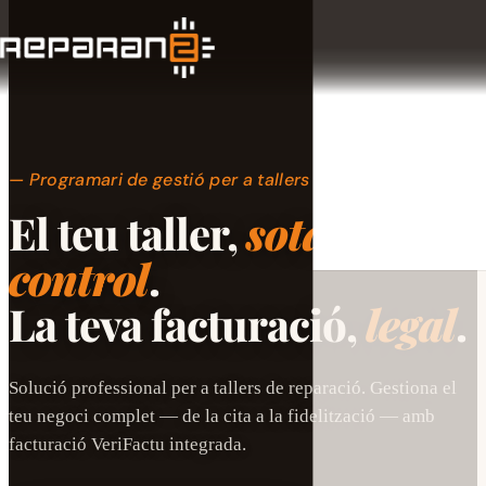
Programari de gestió per a tallers
El teu taller,
sota
control
.
La teva facturació,
legal
.
Solució professional per a tallers de reparació. Gestiona el
teu negoci complet — de la cita a la fidelització — amb
facturació VeriFactu integrada.