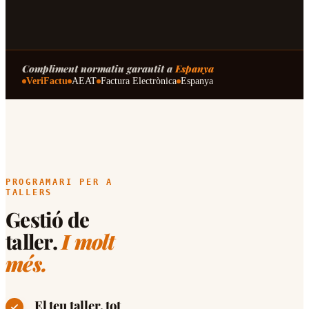
Compliment normatiu garantit a
Espanya
VeriFactu
AEAT
Factura Electrònica
Espanya
PROGRAMARI PER A
TALLERS
Gestió de
taller.
I molt
més.
El teu taller, tot