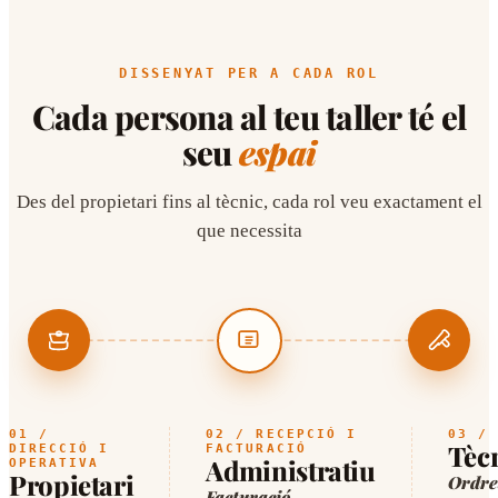
DISSENYAT PER A CADA ROL
Cada persona al teu taller té el
seu
espai
Des del propietari fins al tècnic, cada rol veu exactament el
que necessita
01 /
02 / RECEPCIÓ I
03 / 
Tèc
DIRECCIÓ I
FACTURACIÓ
Administratiu
OPERATIVA
Propietari
Ordre
Facturació