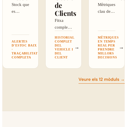
de
Stock que
Mètriques
Clients
es
clau del
descompta
taller:
Fitxa
sol i avisa
ingressos,
completa:
quan cal
ordres i
client,
HISTORIAL
MÈTRIQUES
reposar.
rendibilitat.
vehicles,
ALERTES
COMPLET
EN TEMPS
D'ESTOC BAIX
DEL
REAL PER
→
→
historial i
→
·
VEHICLE I
PRENDRE
TRAÇABILITAT
DEL
MILLORS
intervencions.
COMPLETA
CLIENT
DECISIONS
Veure els 12 mòduls →