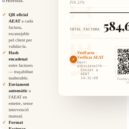
d'Hisenda.
IVA 21%
QR oficial
584,
AEAT
a cada
factura,
TOTAL FACTURA
escanejable
pel client per
validar-la.
Hash
VeriFactu ·
Verificat AEAT
encadenat
✓
Hash:
entre factures
a1b2c3d4e5f6···
Enviat a
— traçabilitat
AEAT ·
inalterable.
14:32:08
Escaneja 
l
Enviament
automàtic
a
l'AEAT en
emetre, sense
intervenció
manual.
Format
Facturae