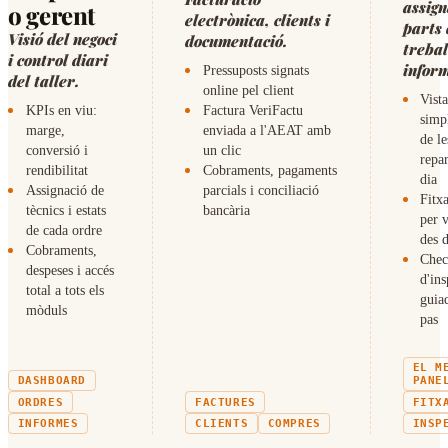
assign
o gerent
electrònica, clients i
parts 
Visió del negoci
documentació.
trebal
i control diari
infor
Pressuposts signats
del taller.
online pel client
Vist
KPIs en viu:
Factura VeriFactu
simp
marge,
enviada a l'AEAT amb
de le
conversió i
un clic
repa
rendibilitat
Cobraments, pagaments
dia
Assignació de
parcials i conciliació
Fitxa
tècnics i estats
bancària
per v
de cada ordre
des 
Cobraments,
Chec
despeses i accés
d'in
total a tots els
guia
mòduls
pas
EL M
DASHBOARD
PANE
ORDRES
FACTURES
FITX
INFORMES
CLIENTS
COMPRES
INSP