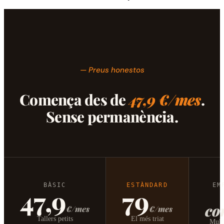
— Preus honestos
Comença des de
47,9 €/mes
.
Sense permanència.
BÀSIC
ESTÀNDARD
EM
47,9
79
co
€/mes
€/mes
Tallers petits
El més triat
Multi