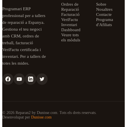
Ordres de
Sobre
Programari ERP
Reparació
Nosaltres
Facturació
Contacte
professional per a tallers
VeriFactu
Programa
de reparació a Espanya.
Inventari
d'Afiliats
Gestiona el teu negoci
Dashboard
Veure tots
amb CRM, ordres de
els mòduls
treball, facturació
VeriFactu certificada i
inventari. Per a tallers de
totes les mides.
© 2026 Reparan2 by Dunisse.com. Tots els drets reservats.
Desenvolupat per
Dunisse.com