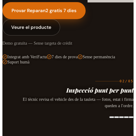
Provar Reparan2 gratis 7 dies
Veure el producte
Demo gratuïta — Sense targeta de crèdit
Integrat amb VeriFactu
7 dies de prova
Sense permanència
Suport humà
02
/
05
Inspecció punt per punt
El tècnic revisa el vehicle des de la tauleta — fotos, estat i firma
queden a l'ordre.