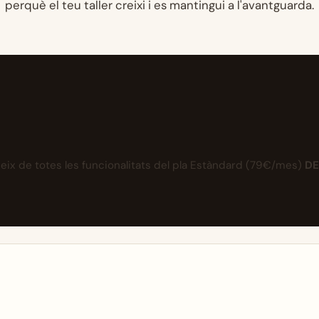
perquè el teu taller creixi i es mantingui a l'avantguarda.
deix de totes les funcionalitats del pla Estàndard (79€/mes)
DE