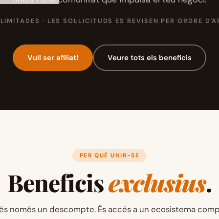
LIMITADES · LES SOL·LICITUDS ES REVISEN PER ORDRE D'
Vull ser afiliat!
Veure tots els beneficis
PER QUÈ UNIR-SE
Beneficis
exclusius
.
no és només un descompte. És accés a un ecosistema comp