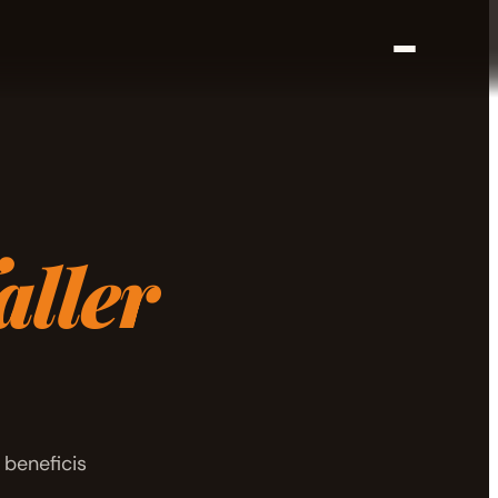
aller
 beneficis