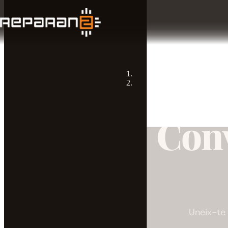
Conv
Uneix-te 