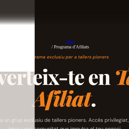
Inici
/
Programa d'Afiliats
— Programa exclusiu per a tallers pioners
erteix-te en
T
Afiliat
.
a un grup exclusiu de tallers pioners. Accés privilegiat,
únics i una comunitat que impulsa el teu negoci.