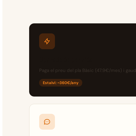
Upgrade de per vida
Paga el preu del pla Bàsic (47.9€/mes) i gau
Estalvi: ~360€/any