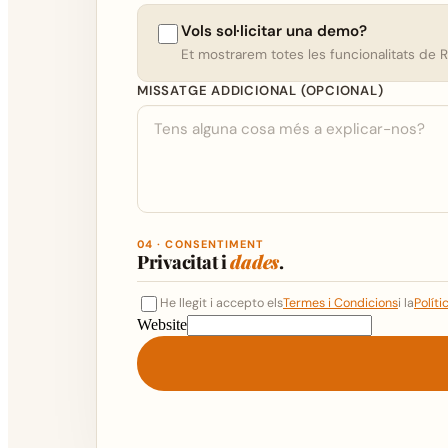
Vols sol·licitar una demo?
Et mostrarem totes les funcionalitats de 
MISSATGE ADDICIONAL (OPCIONAL)
04 · CONSENTIMENT
Privacitat i
dades
.
He llegit i accepto els
Termes i Condicions
i la
Políti
Website