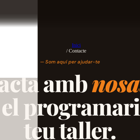
Inici
/
Contacte
— Som aquí per ajudar-te
acta amb
nosa
 el programari 
teu taller.