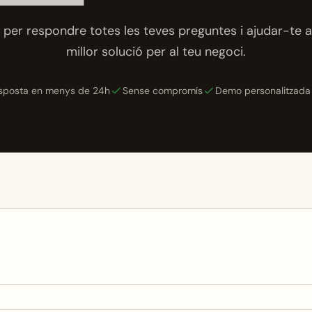
per respondre totes les teves preguntes i ajudar-te a
millor solució per al teu negoci.
sposta en menys de 24h
Sense compromís
Demo personalitzada 