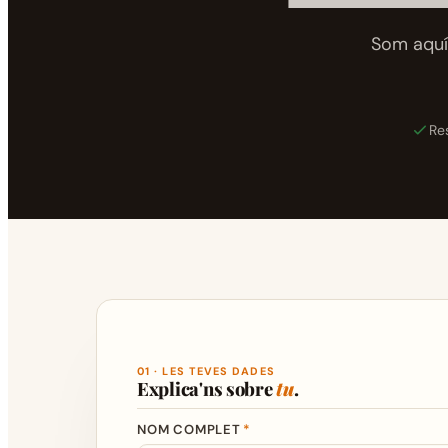
Som aquí 
Re
01 · LES TEVES DADES
Explica'ns sobre
tu
.
NOM COMPLET
*