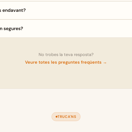
s endavant?
n segures?
No trobes la teva resposta?
Veure totes les preguntes freqüents →
TRUCA'NS