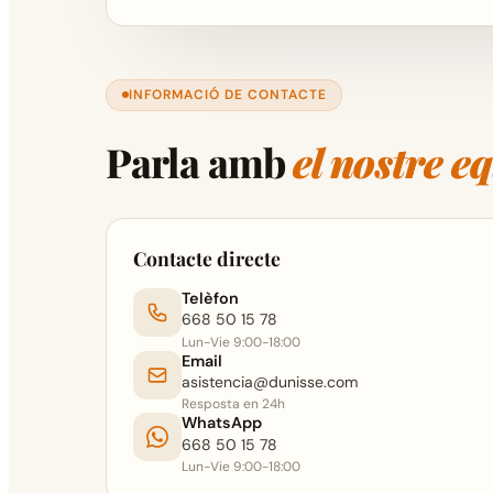
INFORMACIÓ DE CONTACTE
Parla amb
el nostre e
Contacte directe
Telèfon
668 50 15 78
Lun-Vie 9:00-18:00
Email
asistencia@dunisse.com
Resposta en 24h
WhatsApp
668 50 15 78
Lun-Vie 9:00-18:00