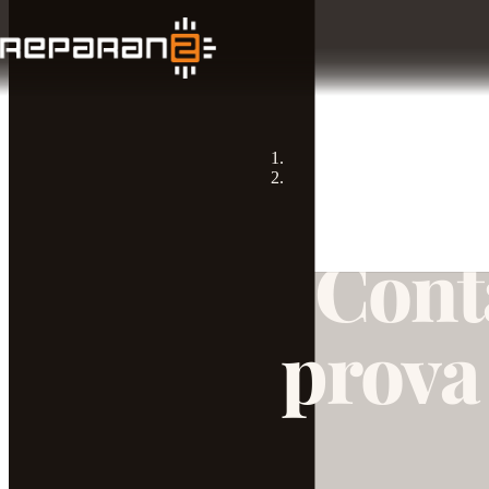
Cont
prova