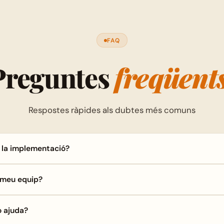
FAQ
Preguntes
freqüent
Respostes ràpides als dubtes més comuns
 la implementació?
l meu equip?
o ajuda?