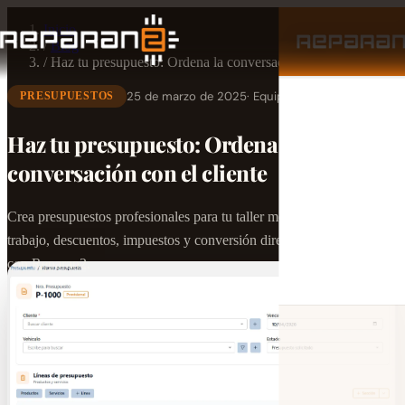
Inicio
/
Blog
/
Haz tu presupuesto: Ordena la conversación con el cliente
25 de marzo de 2025
· Equipo Reparan2
PRESUPUESTOS
Haz tu presupuesto: Ordena la
conversación con el cliente
Crea presupuestos profesionales para tu taller mecánico. Líneas de
trabajo, descuentos, impuestos y conversión directa a orden o factura
con Reparan2.