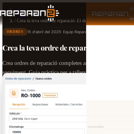
Inici
/
Blog
/
Crea la teva ordre de reparació: El document central del taller
15 d’abril del 2025
· Equip Reparan2
ORDRES
Crea la teva ordre de reparació: El docume
Crea ordres de reparació completes amb tipus de recepció, 
seguiment. Guia pràctica per a tallers amb Reparan2.