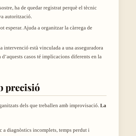
 sostre, ha de quedar registrat perquè el tècnic
a autorització.
pot esperar. Ajuda a organitzar la càrrega de
i la intervenció està vinculada a una asseguradora
n d’aquests casos té implicacions diferents en la
b precisió
rganitzats dels que treballen amb improvisació.
La
c a diagnòstics incomplets, temps perdut i