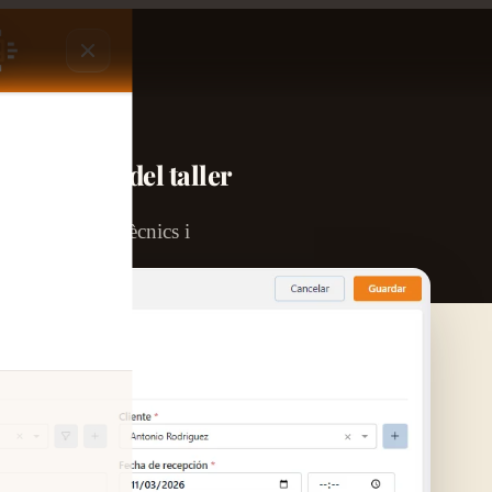
nt central del taller
assignació de tècnics i