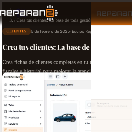
Inicio
/
Blog
/
Crea tus clientes: La base de toda gestión de taller
5 de febrero de 2025
· Equipo Reparan2
CLIENTES
Crea tus clientes: La base de toda gestión 
Crea fichas de clientes completas en tu taller mecánico. Ce
fiscales e historial para mejorar la atención con Reparan2.